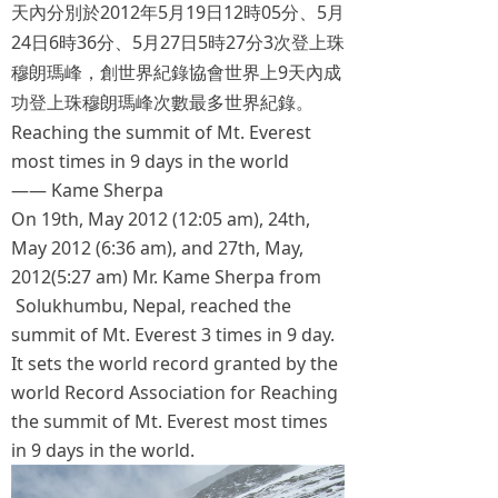
2012
5
19
12
05
5
天內分別於
年
月
日
時
分、
月
24
6
36
5
27
5
27
3
日
時
分、
月
日
時
分
次登上珠
9
穆朗瑪峰，創世界紀錄協會世界上
天內成
功登上珠穆朗瑪峰次數最多世界紀錄。
Reaching the summit of Mt. Everest
most times in 9 days in the world
—— Kame Sherpa
On 19th, May 2012 (12:05 am), 24th,
May 2012 (6:36 am), and 27th, May,
2012(5:27 am) Mr. Kame Sherpa from
Solukhumbu, Nepal, reached the
summit of Mt. Everest 3 times in 9 day.
It sets the world record granted by the
world Record Association for Reaching
the summit of Mt. Everest most times
in 9 days in the world.