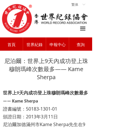
繁体
ꀅ
首頁
ꀇ
關於協會
ꄃ
끀
世界紀錄
ꁡ
首頁
世界紀錄
申報中心
查詢
查詢中心
ꄠ
申報中心
ꂐ
尼泊爾：世界上9天內成功登上珠
穆朗瑪峰次數最多—— Kame
常見問題
ꂀ
Sherpa
聯系我們
ꁘ
世界上
天內成功登上珠穆朗瑪峰次數最多
9
—— Kame Sherpa
50183-1301-01
證書編號：
2013
3
11
頒證日期：
年
月
日
Kame Sherpa
9
尼泊爾加德滿州市
先生在