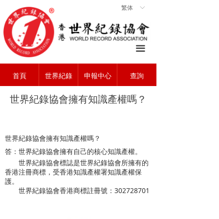
繁体
ꀅ
首頁
ꀇ
關於協會
ꄃ
끀
世界紀錄
ꁡ
首頁
世界紀錄
申報中心
查詢
查詢中心
ꄠ
世界紀錄協會擁有知識產權嗎？
申報中心
ꂐ
常見問題
ꂀ
世界紀錄協會擁有知識產權嗎？
聯系我們
ꁘ
答：世界紀錄協會擁有自己的核心知識產權。
世界紀錄協會標誌是世界紀錄協會所擁有的
香港注冊商標，受香港知識產權署知識產權保
護。
世界紀錄協會香港商標註冊號：
302728701