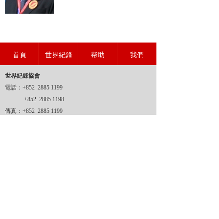
首頁
世界紀錄
帮助
我們
世界紀錄協會
電話：+852 2885 1199
+852 2885 1198
傳真：+852 2885 1199
地址：
香港新界沙田坳背灣街14-24號金豪工業大廈二期6
樓M2室
網址：www.wrahk.org
郵箱：1@wrahk.org
世界紀錄協會
香港登記證號：51007998
世界紀錄協會
香港商標證號：302728701
版權所有 © 世界紀錄協會 (2009-2029)