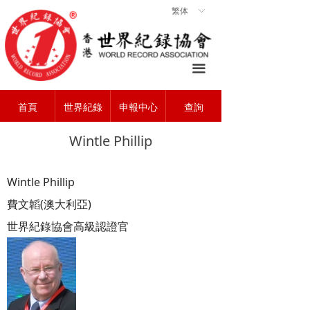
繁体
ꀅ
首頁
ꀇ
關於協會
ꄃ
끀
世界紀錄
ꁡ
首頁
世界紀錄
申報中心
查詢
查詢中心
ꄠ
Wintle Phillip
申報中心
ꂐ
常見問題
ꂀ
Wintle Phillip
聯系我們
費文韜
ꁘ
(
澳大利亞
)
世界紀錄協會高級認證官