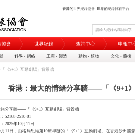
香港的
世界紀錄協會
世界的
紀錄挑戰平台
於協會
世界紀錄
查詢中心
申報中
成就
科學 • 網絡
工商 • 製造
動物 • 植物
文化 • 藝術
「《9+1》互動劇場」背景牆
香港：最大的情緒分享牆——「《9+1
情緒分享牆
——「《
9
+
1
》互動劇場」背景牆
號：
5
2168
-2
510
-0
1
期：
2025
年
10
月
11
日
0
月
11
日，
由格局思維
第
10
班
舉辦的「《
9
+
1
》互動劇場」
在香港
沙田麗