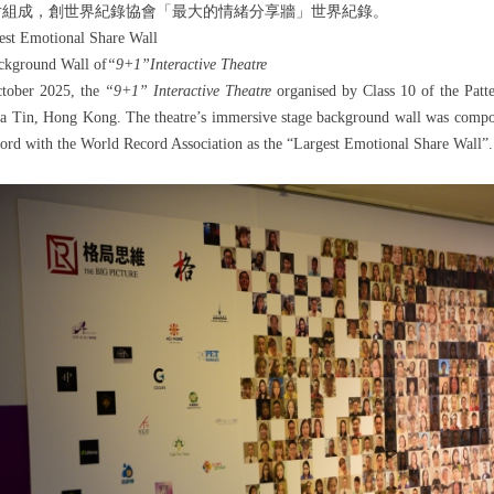
片組成
，創世界紀錄協會「
最大
的
情緒分享牆
」世界紀錄。
est Emotional Share Wall
ckground Wall of
“
9+1
”
Interactive Theatre
tober 2025, the
“9+1” Interactive Theatre
organised by Class 10 of the Patt
ha Tin, Hong Kong. The theatre’s immersive stage background wall was com
cord with the
World Record Association
as the “Largest Emotional Share Wall”.