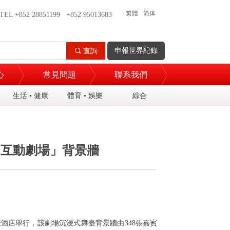
繁體
简体
TEL +852 28851199 +852 95013683
EN
申報世界紀錄
끠
查詢
心
常見問題
聯系我們
生活 • 健康
體育 • 娛樂
綜合
》互動劇場」背景牆
豪酒店
舉行
，該劇場沉浸式舞臺背景牆由
348
張嘉賓