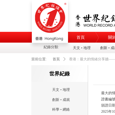
首頁
關
紀錄分類:
天文 • 地理
創新 • 
當前位置:
首頁
ꄲ
香港：最大的情緒分享牆——
世界紀錄
天文 • 地理
最大
的
證書編
創新 • 成就
頒證日
科學 • 網絡
2025
年
1