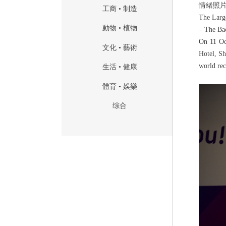
情緒照
工商 • 制造
The Larg
動物 • 植物
–
The Ba
On 11 Oc
文化 • 藝術
Hotel, S
world re
生活 • 健康
體育 • 娛樂
综合