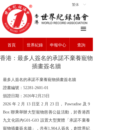
繁体
ꀅ
首頁
ꀇ
關於協會
ꄃ
끀
世界紀錄
ꁡ
首頁
世界紀錄
申報中心
查詢
查詢中心
ꄠ
香港：最多人簽名的承諾不棄養寵物
申報中心
ꂐ
插畫簽名牆
常見問題
ꂀ
最多人簽名的承諾不棄養寵物插畫簽名牆
聯系我們
ꁘ
證書編號：
5
2281
-2
601
-0
1
頒證日期：
2026
年
2
月
23
日
2026
年
2
月
13
日至
2
月
23
日，
Pawradise
及
9
Box
聯乘舉辦大型寵物慈善公益活動，於香港西
九文化區內
G01-G03
設置大型實體「承諾不棄養
寵物插畫簽名牆」，共有
1,904
人簽名，創世界紀