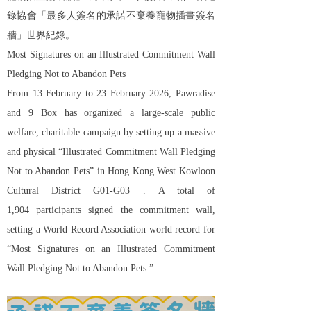
錄協會「最多人簽名的承諾不棄養寵物插畫簽名
牆」世界紀錄。
Most Signatures on an Illustrated Commitment Wall
Pledging Not to Abandon Pets
From 13 February to 2
3
February 2026, Pawradise
and 9 Box has organized a large-scale public
welfare, charitable campaign by setting up a massive
and physical “Illustrated Commitment Wall Pledging
Not to Abandon Pets” in Hong Kong West Kowloon
Cultural District G01-G03 .
A total of
1,904
participants signed the commitment wall,
setting a World Record Association world record for
“Most Signatures on an Illustrated Commitment
Wall Pledging Not to Abandon Pets.”