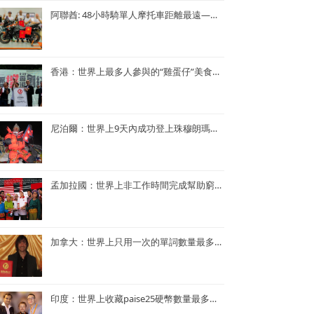
阿聯酋: 48小時騎單人摩托車距離最遠—— Lotfi Hamrouni
香港：世界上最多人參與的“雞蛋仔”美食活動——謝霆鋒陳奕迅香港“雞蛋仔”美食活動
尼泊爾：世界上9天內成功登上珠穆朗瑪峰次數最多—— Kame Sherpa
孟加拉國：世界上非工作時間完成幫助窮人的項目最多的央行行長——孟加拉央行行長Atiur Rahman博士
加拿大：世界上只用一次的單詞數量最多的小說——《Je ne le repeterai pas》
印度：世界上收藏paise25硬幣數量最多的人—— Mr. Rahul G. Keshwani