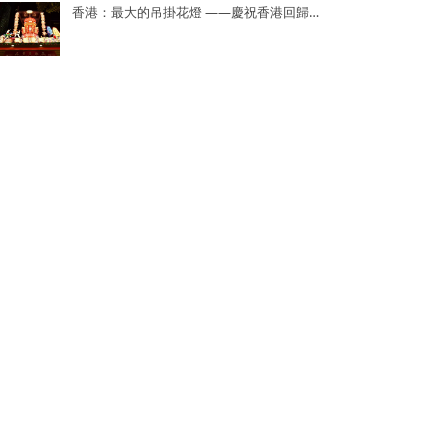
香港：最大的吊掛花燈 ——慶祝香港回歸25周年花燈
印度：世界上獲得不同領域培訓證書最多——Dr. Navneet Kumar
香港：世界上面積最大的遊戲棋盤 ——2023年「國家安全人人知—415 國安大棋盤齊齊玩」
香港：最多相片拼砌的“夢想”主題畫作——半島青年商會55周年「拼出夢相」慶祝活動
香港：最大的紮作龍形彩燈
香港：世界上最多人同時參與的K-POP舞蹈表演