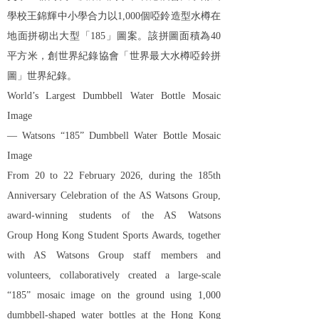
學校王錦輝中小學合力以
1,000
個啞鈴造型水樽在
地面拼砌出大型「
185
」圖案。該拼圖面積為
40
平方米，創世界紀錄協會「世界最大水樽啞鈴拼
圖」世界紀錄。
World’s Largest Dumbbell Water Bottle Mosaic
Image
— Watsons “185” Dumbbell Water Bottle Mosaic
Image
From 20 to 22 February 2026, during the 185th
Anniversary Celebration of the
AS Watsons Group
,
award-winning students of the
AS Watsons
Group
Hong Kong Student
Sports
Awards, together
with
AS Watsons Group
staff members and
volunteers, collaboratively created a large-scale
“185” mosaic image on the ground using 1,000
dumbbell-shaped water bottles at
the Hong Kong