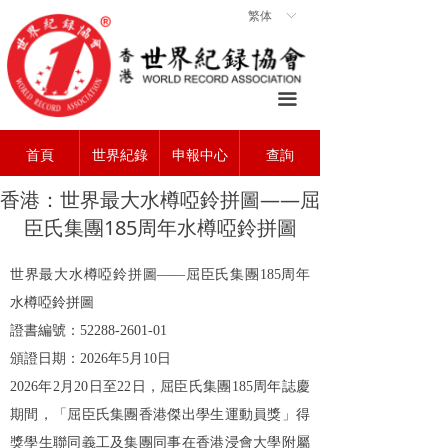
繁体
ꀅ
首頁
ꀇ
關於協會
ꄃ
끀
世界紀錄
ꁡ
首頁
世界紀錄
申報中心
查詢
查詢中心
ꄠ
香港：世界最大水樽啞鈴拼圖——屈
申報中心
ꂐ
臣氏集團185周年水樽啞鈴拼圖
常見問題
ꂀ
世界最大水樽啞鈴拼圖
——屈臣氏集團
185
周年
聯系我們
ꁘ
水樽啞鈴拼圖
證書編號：
5
2288
-2
601
-0
1
頒證日期：
2026
年
5
月
10
日
2026
年
2
月
20
日至
22
日，屈臣氏集團
185
周年誌慶
期間，「屈臣氏集團香港傑出學生運動員獎」得
獎學生聯同義工及集團同事在香港浸會大學附屬