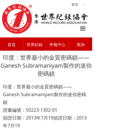
繁体
ꀅ
首頁
ꀇ
關於協會
ꄃ
끀
世界紀錄
ꁡ
首頁
世界紀錄
申報中心
查詢
查詢中心
ꄠ
印度：世界最小的金質密碼鎖——
申報中心
ꂐ
Ganesh Subramaniyam製作的迷你
常見問題
ꂀ
密碼鎖
聯系我們
ꁘ
——
印度：世界最小的金質密碼鎖
Ganesh Subramaniyam
製作的迷你密碼
鎖
50223-1302-01
證書編號：
2013
7
19
2013
頒證日期：
年
月
頒證日期：
7
19
年
月