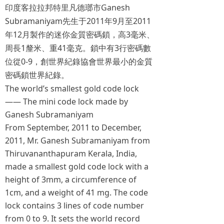
Ganesh
印度客拉拉邦特里凡德瑯市
Subramaniyam
2011
9
2011
先生于
年
月至
12
3
年
月製作的迷你金質密碼鎖，高
毫米、
1
41
3
周長
釐米、重
毫克。鎖中有
行密碼數
0-9
位從
，創世界紀錄協會世界最小的金質
密碼鎖世界紀錄。
The world’s smallest gold code lock
—— The mini code lock made by
Ganesh Subramaniyam
From September, 2011 to December,
2011, Mr. Ganesh Subramaniyam from
Thiruvananthapuram Kerala, India,
made a smallest gold code lock with a
height of 3mm, a circumference of
1cm, and a weight of 41 mg. The code
lock contains 3 lines of code number
from 0 to 9. It sets the world record