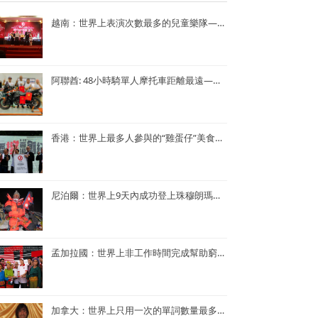
越南：世界上表演次數最多的兒童樂隊——Vo Thanh Trang School Marching Band
阿聯酋: 48小時騎單人摩托車距離最遠—— Lotfi Hamrouni
香港：世界上最多人參與的“雞蛋仔”美食活動——謝霆鋒陳奕迅香港“雞蛋仔”美食活動
尼泊爾：世界上9天內成功登上珠穆朗瑪峰次數最多—— Kame Sherpa
孟加拉國：世界上非工作時間完成幫助窮人的項目最多的央行行長——孟加拉央行行長Atiur Rahman博士
加拿大：世界上只用一次的單詞數量最多的小說——《Je ne le repeterai pas》