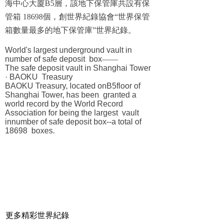
海中心大廈
B5
層，該地下保管庫共設有保
管箱
18698
個，創世界紀錄協會“世界保管
箱數量最多的地下保管庫”世界紀錄。
World's largest underground vault in
number of safe deposit box
——
The safe deposit vault in Shanghai Tower
· BAOKU Treasury
BAOKU Treasury, located onB5floor of
Shanghai Tower, has been granted a
world record by the World Record
Association for being the largest vault
innumber of safe deposit box--a total of
18698 boxes.
更多精彩世界紀錄