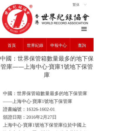
繁体
ꀅ
首頁
ꀇ
關於協會
ꄃ
끀
世界紀錄
ꁡ
首頁
世界紀錄
申報中心
查詢
查詢中心
ꄠ
中國：世界保管箱數量最多的地下保
申報中心
ꂐ
管庫——上海中心·寶庫1號地下保管
常見問題
ꂀ
庫
聯系我們
ꁘ
中國：
世界保管箱數量最多的地下保管庫
——上海中心·寶庫
1
號地下保管庫
證書編號：
16326-1602-01
頒證日期：
2016
年
2
月
27
日
上海中心·寶庫
1
號地下保管庫位於中國上