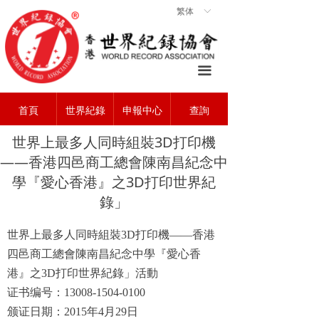
繁体
ꀅ
首頁
ꀇ
關於協會
ꄃ
끀
世界紀錄
ꁡ
首頁
世界紀錄
申報中心
查詢
查詢中心
ꄠ
世界上最多人同時組裝3D打印機
申報中心
ꂐ
——香港四邑商工總會陳南昌紀念中
常見問題
ꂀ
學『愛心香港』之3D打印世界紀
錄」
聯系我們
ꁘ
世界上最多人同時組裝
3D
打印機——香港
四邑商工總會陳南昌紀念中學『愛心香
港』之
3D
打印世界紀錄」活動
证书编号：
13008-1504-0100
颁证日期：
2015
年4月29日