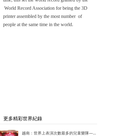
World Record Association for being the 3D
printer assembled by the most number of
people at the same time in the world.
更多精彩世界紀錄
越南：世界上表演次數最多的兒童樂隊——Vo Thanh Trang School Marching Band