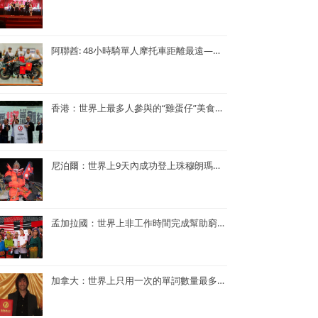
阿聯酋: 48小時騎單人摩托車距離最遠—— Lotfi Hamrouni
香港：世界上最多人參與的“雞蛋仔”美食活動——謝霆鋒陳奕迅香港“雞蛋仔”美食活動
尼泊爾：世界上9天內成功登上珠穆朗瑪峰次數最多—— Kame Sherpa
孟加拉國：世界上非工作時間完成幫助窮人的項目最多的央行行長——孟加拉央行行長Atiur Rahman博士
加拿大：世界上只用一次的單詞數量最多的小說——《Je ne le repeterai pas》