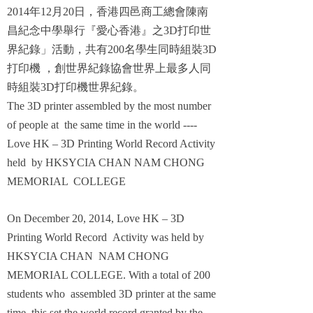
2014
年
12
月
20
日
，香港四邑商工總會陳南
昌紀念中學舉行『愛心香港』之
3D
打印世
界紀錄」活動，共有
200
名學生同時組裝
3D
打印機
，創世界紀錄協會世界上最多人同
時組裝
3D
打印機世界紀錄。
The 3D printer assembled by the most number
of people at the same time in the world ----
Love HK – 3D Printing World Record Activity
held by
HKSYCIA CHAN NAM CHONG
MEMORIAL COLLEGE
On December 20, 2014, Love HK – 3D
Printing World Record Activity was held by
HKSYCIA CHAN NAM CHONG
MEMORIAL COLLEGE. With a total of 200
students who assembled 3D printer at the same
time, this set the world record granted by the