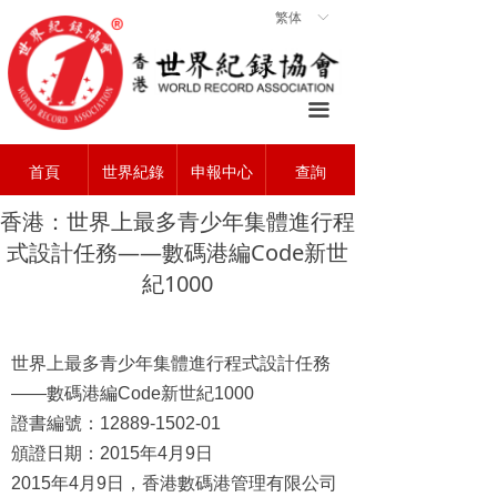
繁体
ꀅ
首頁
ꀇ
關於協會
ꄃ
끀
世界紀錄
ꁡ
首頁
世界紀錄
申報中心
查詢
查詢中心
ꄠ
香港：世界上最多青少年集體進行程
申報中心
ꂐ
式設計任務——數碼港編Code新世
常見問題
ꂀ
紀1000
聯系我們
ꁘ
世界上最多青少年集體進行程式設計任務
——數碼港編
Code
新世紀
1000
證書編號：
12889-1502-01
頒證日期：
2015
年
4
月
9
日
2015
年
4
月
9
日，香港數碼港管理有限公司