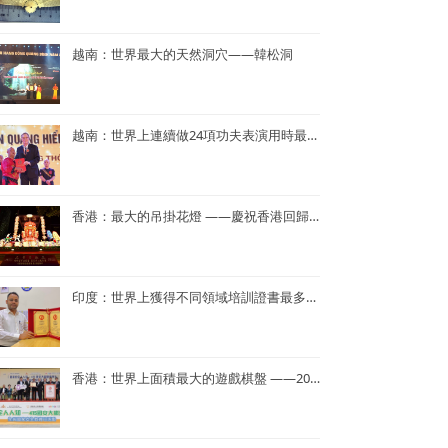
越南：世界最大的天然洞穴——韓松洞
越南：世界上連續做24項功夫表演用時最短——NGUYEN QUANG HIEN
香港：最大的吊掛花燈 ——慶祝香港回歸25周年花燈
印度：世界上獲得不同領域培訓證書最多——Dr. Navneet Kumar
香港：世界上面積最大的遊戲棋盤 ——2023年「國家安全人人知—415 國安大棋盤齊齊玩」