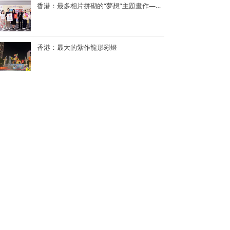
香港：最多相片拼砌的“夢想”主題畫作——半島青年商會55周年「拼出夢相」慶祝活動
香港：最大的紮作龍形彩燈
香港：世界上最多人同時參與的K-POP舞蹈表演
香港：世界上單日最多人馬拉松式品嚐鮑魚煲仔飯
香港：最多人接力做點字曲奇——2024《點連多元 • 世界紀錄》
香港：世界上最多人同時背負孩子1公里快步行——關注家庭健康快步行2024