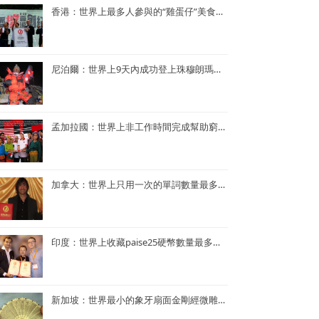
香港：世界上最多人參與的“雞蛋仔”美食活動——謝霆鋒陳奕迅香港“雞蛋仔”美食活動
尼泊爾：世界上9天內成功登上珠穆朗瑪峰次數最多—— Kame Sherpa
孟加拉國：世界上非工作時間完成幫助窮人的項目最多的央行行長——孟加拉央行行長Atiur Rahman博士
加拿大：世界上只用一次的單詞數量最多的小說——《Je ne le repeterai pas》
印度：世界上收藏paise25硬幣數量最多的人—— Mr. Rahul G. Keshwani
新加坡：世界最小的象牙扇面金剛經微雕——董重慶收藏的象牙扇面金剛經微雕