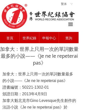
繁体
ꀅ
首頁
ꀇ
關於協會
ꄃ
끀
世界紀錄
ꁡ
首頁
世界紀錄
申報中心
查詢
查詢中心
ꄠ
加拿大：世界上只用一次的單詞數量
申報中心
ꂐ
最多的小說——《Je ne le repeterai
常見問題
ꂀ
pas》
聯系我們
ꁘ
加拿大：世界上只用一次的單詞數量最多
的小說
——
《
Je ne le repeterai pas
》
證書編號：
50221-1302-01
頒證日期：
2013
年
4
月
9
日
加拿大魁北克市
Gino Levesque
先生創作的
法語小說《
Je ne le repeterai pas
》於