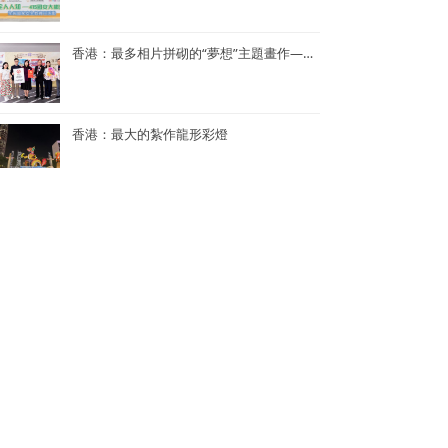
香港：最多相片拼砌的“夢想”主題畫作——半島青年商會55周年「拼出夢相」慶祝活動
香港：最大的紮作龍形彩燈
香港：世界上最多人同時參與的K-POP舞蹈表演
香港：世界上單日最多人馬拉松式品嚐鮑魚煲仔飯
香港：最多人接力做點字曲奇——2024《點連多元 • 世界紀錄》