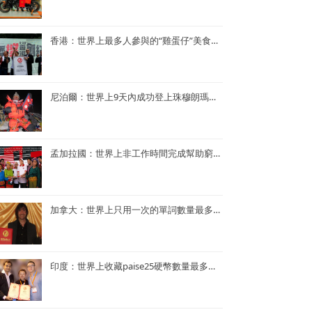
香港：世界上最多人參與的“雞蛋仔”美食活動——謝霆鋒陳奕迅香港“雞蛋仔”美食活動
尼泊爾：世界上9天內成功登上珠穆朗瑪峰次數最多—— Kame Sherpa
孟加拉國：世界上非工作時間完成幫助窮人的項目最多的央行行長——孟加拉央行行長Atiur Rahman博士
加拿大：世界上只用一次的單詞數量最多的小說——《Je ne le repeterai pas》
印度：世界上收藏paise25硬幣數量最多的人—— Mr. Rahul G. Keshwani