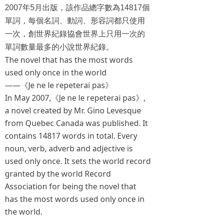
2007
年
5
月出版，該作品總字數為
14817
個
單詞，每個名詞、動詞、形容詞都只使用
一次，創世界紀錄協會世界上只用一次的
單詞數量最多的小說世界紀錄。
The novel that has the most words
used only once in the world
——《Je ne le repeterai pas》
In May 2007,《Je ne le repeterai pas》,
a novel created by Mr. Gino Levesque
from Quebec Canada was published. It
contains 14817 words in total. Every
noun, verb, adverb and adjective is
used only once. It sets the world record
granted by the world Record
Association for being the novel that
has the most words used only once in
the world.