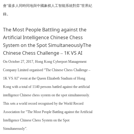
會“最多人同時同地與中國象棋人工智能系統對弈”世界紀
。
錄
The Most People Battling against the
Artificial Intelligence Chinese Chess
System on the Spot SimultaneouslyThe
Chinese Chess Challenge
1K VS AI
–
On October 27, 2017, Hong Kong Cyberport Management
Company Limited organised “The Chinese Chess Challenge
–
1K VS AI” event at the Queen Elizabeth Stadium of Hong
Kong with a total of 1140 persons battled against the artificial
intelligence Chinese chess system on the spot simultaneously.
This sets a world record recognised by the World Record
Association for “The Most People Battling against the Artificial
Intelligence Chinese Chess System on the Spot
Simultaneously”.