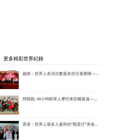
更多精彩世界紀錄
越南：世界上表演次數最多的兒童樂隊——Vo Thanh Trang School Marching Band
阿聯酋: 48小時騎單人摩托車距離最遠—— Lotfi Hamrouni
香港：世界上最多人參與的“雞蛋仔”美食活動——謝霆鋒陳奕迅香港“雞蛋仔”美食活動