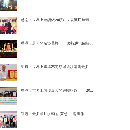
越南：世界上連續做24項功夫表演用時最短——NGUYEN QUANG HIEN
香港：最大的吊掛花燈 ——慶祝香港回歸25周年花燈
印度：世界上獲得不同領域培訓證書最多——Dr. Navneet Kumar
香港：世界上面積最大的遊戲棋盤 ——2023年「國家安全人人知—415 國安大棋盤齊齊玩」
香港：最多相片拼砌的“夢想”主題畫作——半島青年商會55周年「拼出夢相」慶祝活動