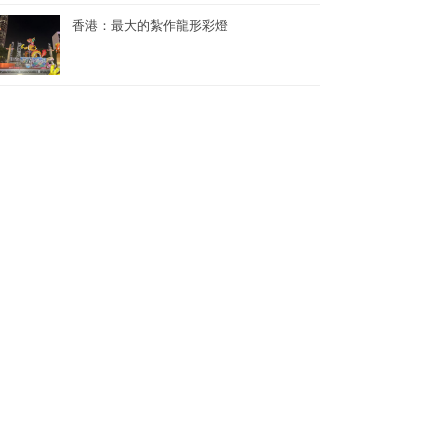
香港：最大的紮作龍形彩燈
香港：世界上最多人同時參與的K-POP舞蹈表演
香港：世界上單日最多人馬拉松式品嚐鮑魚煲仔飯
香港：最多人接力做點字曲奇——2024《點連多元 • 世界紀錄》
香港：世界上最多人同時背負孩子1公里快步行——關注家庭健康快步行2024
香港：創中小學教育領域世界紀錄最多的持牌中小學數學教師——葉兆庭