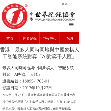
繁体
ꀅ
首頁
ꀇ
關於協會
ꄃ
끀
世界紀錄
ꁡ
首頁
世界紀錄
申報中心
查詢
查詢中心
ꄠ
香港：最多人同時同地與中國象棋人
申報中心
ꂐ
工智能系統對弈「AI對弈千人匯」
常見問題
ꂀ
最多人同時同地與中國象棋人工智能系統
聯系我們
ꁘ
AI
對弈「
對弈千人匯」
16895-1703-01
證書編號：
2017
10
27
頒證日期：
年
月
日
2017年10月 27 日，香港數碼港管理有限公司在香港伊利
沙伯體育館舉辦「AI對弈千人匯」活動，共有 1140 人同
時同地與中國象棋人工智能系統對弈，創世界紀錄協