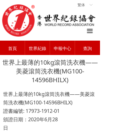
繁体
ꀅ
首頁
ꀇ
關於協會
ꄃ
끀
世界紀錄
ꁡ
首頁
世界紀錄
申報中心
查詢
查詢中心
ꄠ
世界上最薄的10kg滾筒洗衣機——
申報中心
ꂐ
美菱滾筒洗衣機(MG100-
常見問題
ꂀ
14596BHILX)
聯系我們
ꁘ
10kg
——
世界上最薄的
滾筒洗衣機
美菱滾
(MG100-14596BHILX)
筒洗衣機
: 17973-1912-01
證書編號
2020
6
28
頒證日期：
年
月
日