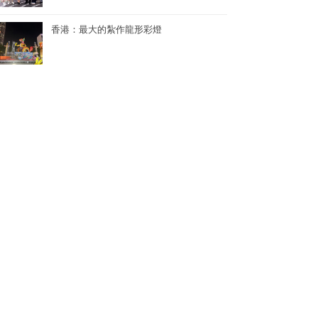
香港：最大的紮作龍形彩燈
香港：世界上最多人同時參與的K-POP舞蹈表演
香港：世界上單日最多人馬拉松式品嚐鮑魚煲仔飯
香港：最多人接力做點字曲奇——2024《點連多元 • 世界紀錄》
香港：世界上最多人同時背負孩子1公里快步行——關注家庭健康快步行2024
香港：創中小學教育領域世界紀錄最多的持牌中小學數學教師——葉兆庭