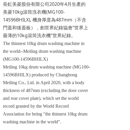
2020
4
長虹美菱股份有限公司
年
月生產的
10kg
(MG100-
美菱
滾筒洗衣機
14596BHILX),
487mm
機身厚度為
（不含
“
門蓋和後蓋板），創世界紀錄協會
世界上
10kg
”
最薄的
滾筒洗衣機
世界紀錄。
The thinnest 10kg drum washing machine in
the world--Meiling drum washing machine
(MG100-14596BHILX)
Meiling 10kg drum washing machine (MG100-
14596BHILX) produced by Changhong
Meiling Co., Ltd. in April 2020, with a body
thickness of 487mm (excluding the door cover
and rear cover plate), which set the world
record granted by the World Record
Association for being "the thinnest 10kg drum
washing machine in the world".