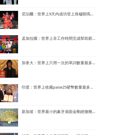
尼泊爾：世界上9天內成功登上珠穆朗瑪峰次數最多—— Kame Sherpa
孟加拉國：世界上非工作時間完成幫助窮人的項目最多的央行行長——孟加拉央行行長Atiur Rahman博士
加拿大：世界上只用一次的單詞數量最多的小說——《Je ne le repeterai pas》
印度：世界上收藏paise25硬幣數量最多的人—— Mr. Rahul G. Keshwani
新加坡：世界最小的象牙扇面金剛經微雕——董重慶收藏的象牙扇面金剛經微雕