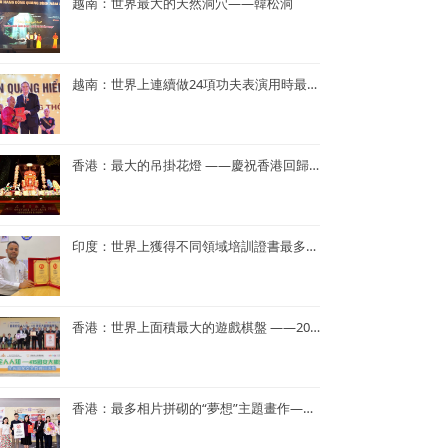
越南：世界最大的天然洞穴——韓松洞
越南：世界上連續做24項功夫表演用時最短——NGUYEN QUANG HIEN
香港：最大的吊掛花燈 ——慶祝香港回歸25周年花燈
印度：世界上獲得不同領域培訓證書最多——Dr. Navneet Kumar
香港：世界上面積最大的遊戲棋盤 ——2023年「國家安全人人知—415 國安大棋盤齊齊玩」
香港：最多相片拼砌的“夢想”主題畫作——半島青年商會55周年「拼出夢相」慶祝活動