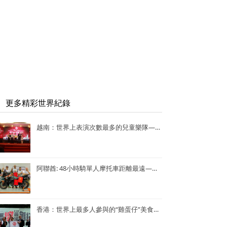
更多精彩世界紀錄
越南：世界上表演次數最多的兒童樂隊——Vo Thanh Trang School Marching Band
阿聯酋: 48小時騎單人摩托車距離最遠—— Lotfi Hamrouni
香港：世界上最多人參與的“雞蛋仔”美食活動——謝霆鋒陳奕迅香港“雞蛋仔”美食活動